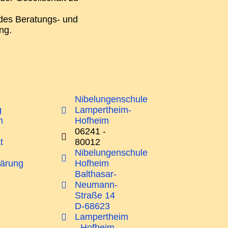
 des Beratungs- und
ng.
Nibelungenschule
g
Lampertheim-
n
Hofheim
06241 -
t
80012
Nibelungenschule
lärung
Hofheim
Balthasar-
Neumann-
Straße 14
D-68623
Lampertheim
- Hofheim