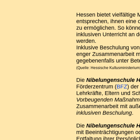
Hessen bietet vielfältige
entsprechen, ihnen eine 
zu ermöglichen. So könn
inklusiven Unterricht an 
werden.
Inklusive Beschulung von
enger Zusammenarbeit m
gegebenenfalls unter Bete
(Quelle: Hessische Kultusministerium
Die
Nibelungenschule 
Förderzentrum (
BFZ
) de
Lehrkräfte, Eltern und S
Vorbeugenden Maßnahm
Zusammenarbeit mit außer
inklusiven Beschulung
.
Die
Nibelungenschule 
mit Beeinträchtigungen od
Entfaltung ihrer Persönli