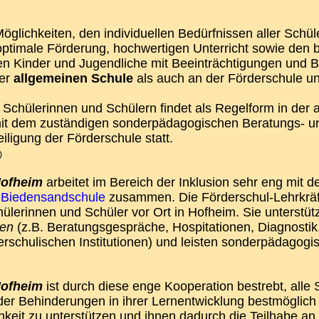
 Möglichkeiten, den individuellen Bedürfnissen aller Schü
optimale Förderung, hochwertigen Unterricht sowie den
en Kinder und Jugendliche mit Beeinträchtigungen und 
der
allgemeinen Schule
als auch an der Förderschule unt
 Schülerinnen und Schülern findet als Regelform in der 
it dem zuständigen sonderpädagogischen Beratungs- u
iligung der Förderschule statt.
)
Hofheim
arbeitet im Bereich der Inklusion sehr eng mit 
r
Biedensandschule
zusammen. Die Förderschul-Lehrkräft
chülerinnen und Schüler vor Ort in Hofheim. Sie unterst
en
(z.B. Beratungsgespräche, Hospitationen, Diagnostik,
schulischen Institutionen) und leisten sonderpädagogis
Hofheim
ist durch diese enge Kooperation bestrebt, alle
er Behinderungen in ihrer Lernentwicklung bestmöglich z
chkeit zu unterstützen und ihnen dadurch die Teilhabe an