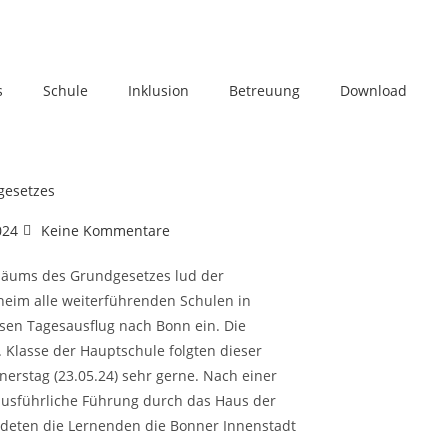
s
Schule
Inklusion
Betreuung
Download
gesetzes
024
Keine Kommentare
iläums des Grundgesetzes lud der
heim alle weiterführenden Schulen in
en Tagesausflug nach Bonn ein. Die
 Klasse der Hauptschule folgten dieser
rstag (23.05.24) sehr gerne. Nach einer
ausführliche Führung durch das Haus der
deten die Lernenden die Bonner Innenstadt